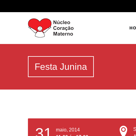
H
Festa Junina
31
S
maio, 2014