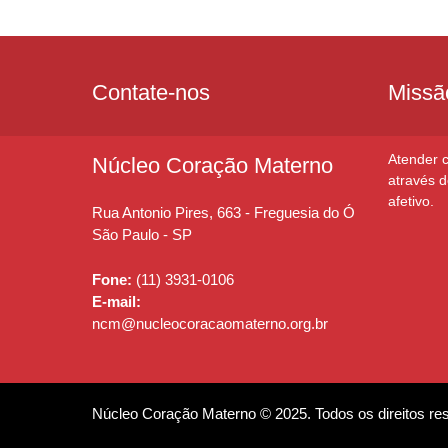
Contate-nos
Missã
Atender c
Núcleo Coração Materno
através 
afetivo.
Rua Antonio Pires, 663 -
Freguesia do Ó
São Paulo - SP
Fone:
(11) 3931-0106
E-mail:
ncm@nucleocoracaomaterno.org.br
Núcleo Coração Materno © 2025. Todos os direitos re