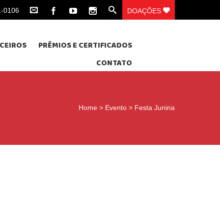
1-0106
DOAÇÕES
CEIROS
PRÊMIOS E CERTIFICADOS
CONTATO
Home
>
Evento
>
Festa Junina