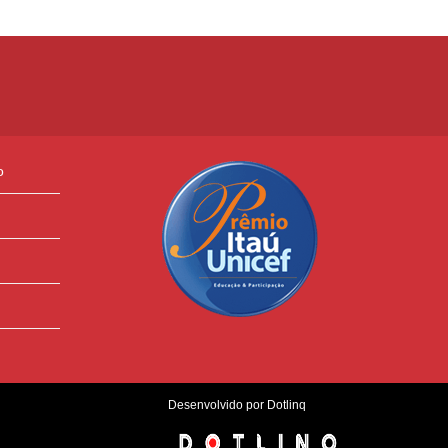
o
Desenvolvido por Dotlinq