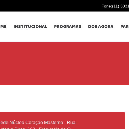
Fone:(11) 393
OME
INSTITUCIONAL
PROGRAMAS
DOE AGORA
PAR
ede Núcleo Coração Masterno - Rua