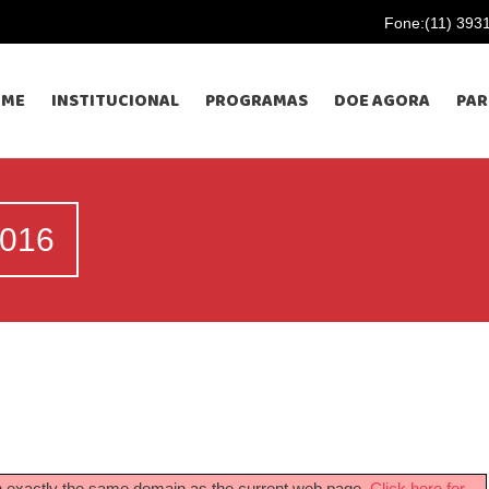
Fone:(11) 393
OME
INSTITUCIONAL
PROGRAMAS
DOE AGORA
PAR
2016
 on exactly the same domain as the current web page.
Click here for