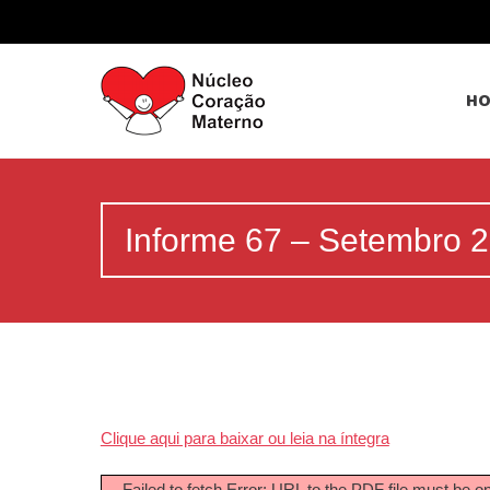
H
Informe 67 – Setembro 
Clique aqui para baixar ou leia na íntegra
Failed to fetch Error: URL to the PDF file must be