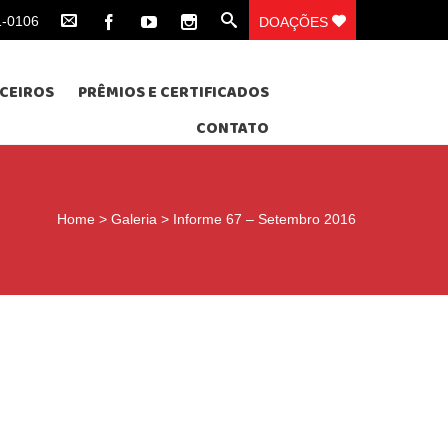
1-0106
DOAÇÕES
CEIROS
PRÊMIOS E CERTIFICADOS
CONTATO
Home
>
Galeria
>
Informe 67 – Setembro 2016