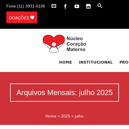
Fone:(11) 3931-0106
DOAÇÕES
HOME
INSTITUCIONAL
PRO
Arquivos Mensais: julho 2025
Home
>
2025
>
julho