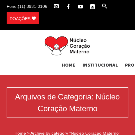
Fone:(11) 3931-0106
DOAÇÕES
HOME
INSTITUCIONAL
PRO
Arquivos de Categoria: Núcleo
Coração Materno
Home
>
Archive by category "Núcleo Coração Materno"